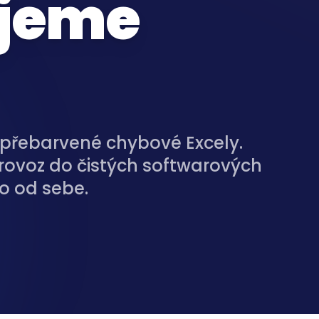
ujeme
přebarvené chybové Excely.
ovoz do čistých softwarových
o od sebe.