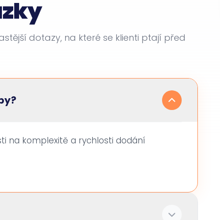
ázky
stější dotazy, na které se klienti ptají před
žby?
sti na komplexitě a rychlosti dodání