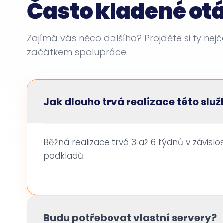
Často kladené ot
Zajímá vás něco dalšího? Projděte si ty nejča
začátkem spolupráce.
Jak dlouho trvá realizace této slu
Běžná realizace trvá 3 až 6 týdnů v závislo
podkladů.
Budu potřebovat vlastní servery?