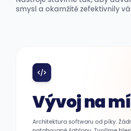
smysl a okamžitě zefektivnily vá
Vývoj na m
Architektura softwaru od píky. Žád
natahované šablony. Tvoříme ble