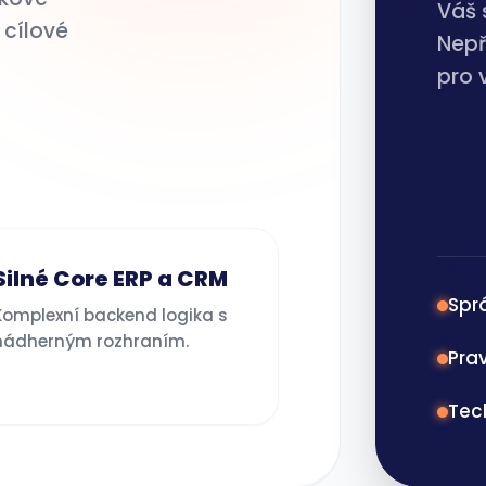
Váš 
 cílové
Nepř
pro 
Silné Core ERP a CRM
Sprá
Komplexní backend logika s
nádherným rozhraním.
Pra
Tec