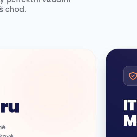
š chod.
íru
I
M
né
skové