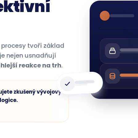
ektivní
 procesy tvoří základ
oje nejen usnadňují
hlejší reakce na trh
.
ujete zkušený vývojový
logice.