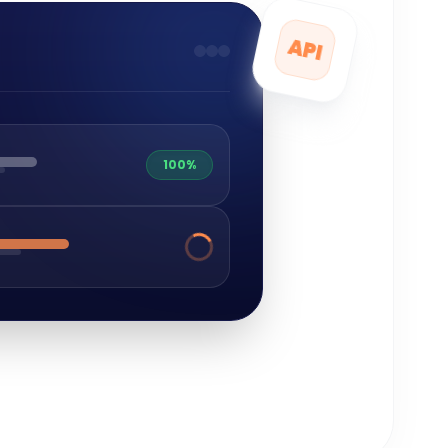
API
100%