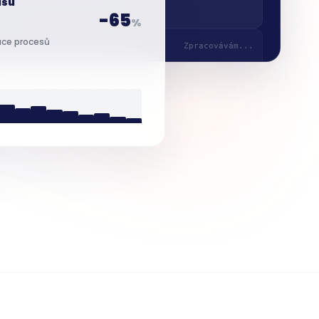
-65
%
ce procesů
Zpracování objednávek
Zpracovávám...