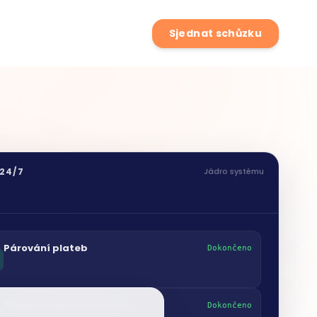
Sjednat schůzku
 24/7
Jádro systému
Párování plateb
Dokončeno
Skladová synchronizace
asu
Dokončeno