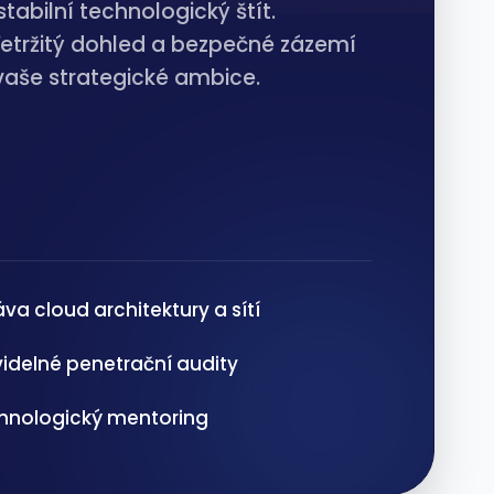
stabilní technologický štít.
etržitý dohled a bezpečné zázemí
vaše strategické ambice.
va cloud architektury a sítí
videlné penetrační audity
hnologický mentoring