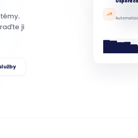
stémy.
Automatiza
raďte ji
služby