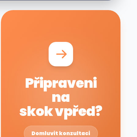
Připraveni
na
skok vpřed?
Domluvit konzultaci