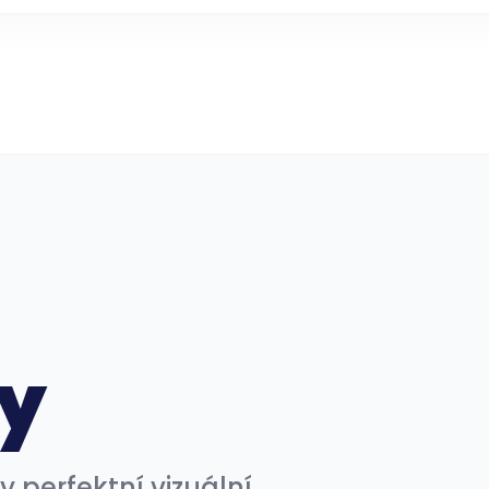
by
 perfektní vizuální