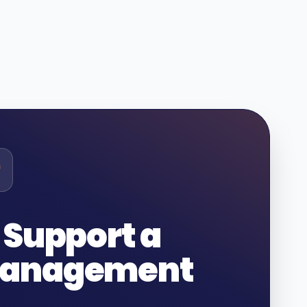
T Support a
anagement