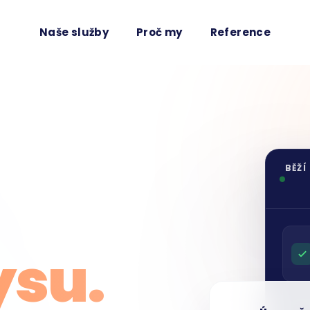
Naše služby
Proč my
Reference
BĚŽÍ
ysu.
Úspora č